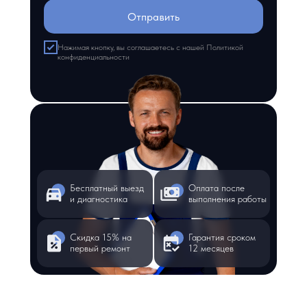
Отправить
Нажимая кнопку, вы соглашаетесь с нашей Политикой
конфиденциальности
Бесплатный выезд
Оплата после
и диагностика
выполнения работы
Скидка 15% на
Гарантия сроком
первый ремонт
12 месяцев