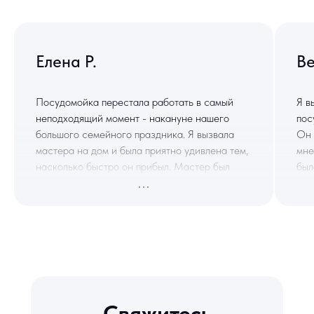
Елена Р.
В
Посудомойка перестала работать в самый
Я в
неподходящий момент - накануне нашего
пос
большого семейного праздника. Я вызвала
Он 
мастера на дом и была приятно удивлена тем,
мне
насколько быстро он прибыл. Мастер был
был
профессиональным и вежливым, и все
рек
отремонтировал в течение часа.
про
Свяжитесь