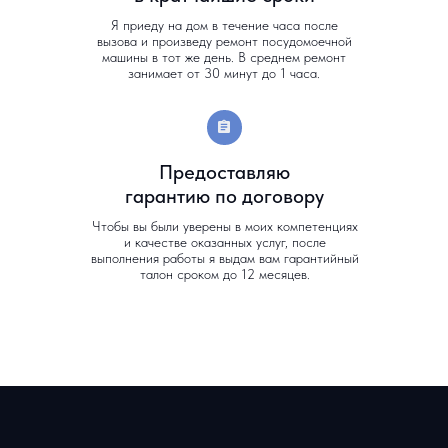
Я приеду на дом в течение часа после
вызова и произведу ремонт посудомоечной
машины в тот же день. В среднем ремонт
занимает от 30 минут до 1 часа.
Предоставляю
гарантию по договору
Чтобы вы были уверены в моих компетенциях
и качестве оказанных услуг, после
выполнения работы я выдам вам гарантийный
талон сроком до 12 месяцев.