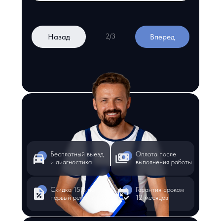
Назад
Вперед
2/3
Бесплатный выезд
Оплата после
и диагностика
выполнения работы
Скидка 15% на
Гарантия сроком
первый ремонт
12 месяцев